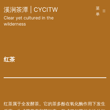
跳
菜
溪涧茶潭 | CYCITW
至
单
Clear yet cultured in the
内
wilderness
容
红茶
红茶属于全发酵茶。它的茶多酚在氧化酶作用下发生