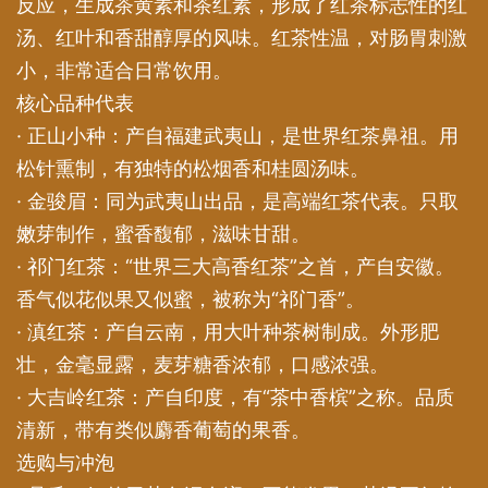
反应，生成茶黄素和茶红素，形成了红茶标志性的红
汤、红叶和香甜醇厚的风味。红茶性温，对肠胃刺激
小，非常适合日常饮用。
核心品种代表
· 正山小种：产自福建武夷山，是世界红茶鼻祖。用
松针熏制，有独特的松烟香和桂圆汤味。
· 金骏眉：同为武夷山出品，是高端红茶代表。只取
嫩芽制作，蜜香馥郁，滋味甘甜。
· 祁门红茶：“世界三大高香红茶”之首，产自安徽。
香气似花似果又似蜜，被称为“祁门香”。
· 滇红茶：产自云南，用大叶种茶树制成。外形肥
壮，金毫显露，麦芽糖香浓郁，口感浓强。
· 大吉岭红茶：产自印度，有“茶中香槟”之称。品质
清新，带有类似麝香葡萄的果香。
选购与冲泡