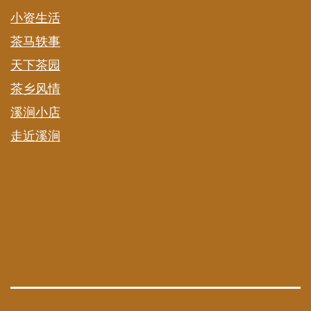
小资生活
茶马轶事
天下茶园
茶乡风情
溪涧小店
走近溪涧