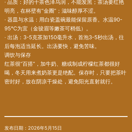
· 品质：好的干茶色泽乌润，不能发黑；茶汤要红艳
明亮，在杯壁有“金圈”；滋味醇厚不涩。
· 器皿与水温：用白瓷盖碗最能保留原香。水温90-
95℃为宜（金骏眉等嫩茶可稍低）。
· 出汤：3-5克茶加150毫升水，首泡3-5秒出汤，往
后每泡适当延长。出汤要快，避免苦味。
调饮与保存
红茶很“百搭”，加牛奶、糖或制成柠檬红茶都很好
喝，冬天用来煮奶茶更是绝配。保存时，只要把茶叶
密封好，放在阴凉干燥处，避免阳光直射就行。
发布日期：
2026年5月15日