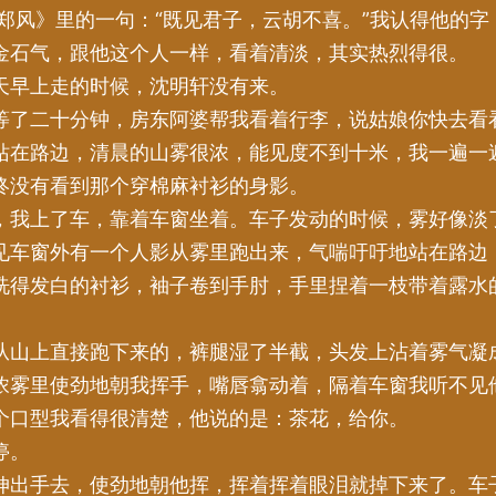
·郑风》里的一句：“既见君子，云胡不喜。”我认得他的字
金石气，跟他这个人一样，看着清淡，其实热烈得很。
天早上走的时候，沈明轩没有来。
等了二十分钟，房东阿婆帮我看着行李，说姑娘你快去看
站在路边，清晨的山雾很浓，能见度不到十米，我一遍一
终没有看到那个穿棉麻衬衫的身影。
，我上了车，靠着车窗坐着。车子发动的时候，雾好像淡
见车窗外有一个人影从雾里跑出来，气喘吁吁地站在路边
洗得发白的衬衫，袖子卷到手肘，手里捏着一枝带着露水
从山上直接跑下来的，裤腿湿了半截，头发上沾着雾气凝
浓雾里使劲地朝我挥手，嘴唇翕动着，隔着车窗我听不见
个口型我看得很清楚，他说的是：茶花，给你。
停。
伸出手去，使劲地朝他挥，挥着挥着眼泪就掉下来了。车