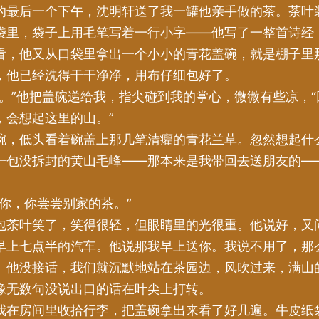
的最后一个下午，沈明轩送了我一罐他亲手做的茶。茶叶
袋里，袋子上用毛笔写着一行小字——他写了一整首诗经
看，他又从口袋里拿出一个小小的青花盖碗，就是棚子里
，他已经洗得干干净净，用布仔细包好了。
你。”他把盖碗递给我，指尖碰到我的掌心，微微有些凉，“
，会想起这里的山。”
碗，低头看着碗盖上那几笔清癯的青花兰草。忽然想起什
一包没拆封的黄山毛峰——那本来是我带回去送朋友的—
给你，你尝尝别家的茶。”
包茶叶笑了，笑得很轻，但眼睛里的光很重。他说好，又
早上七点半的汽车。他说那我早上送你。我说不用了，那
。他没接话，我们就沉默地站在茶园边，风吹过来，满山
像无数句没说出口的话在叶尖上打转。
我在房间里收拾行李，把盖碗拿出来看了好几遍。牛皮纸