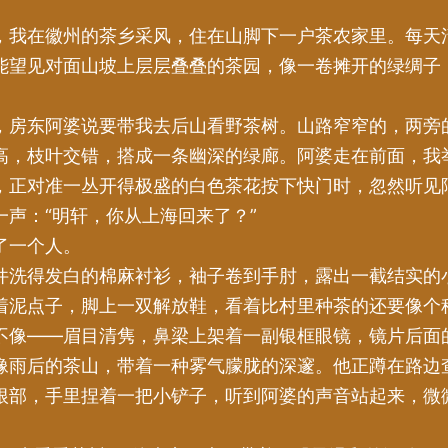
，我在徽州的茶乡采风，住在山脚下一户茶农家里。每天
能望见对面山坡上层层叠叠的茶园，像一卷摊开的绿绸子
。
，房东阿婆说要带我去后山看野茶树。山路窄窄的，两旁
高，枝叶交错，搭成一条幽深的绿廊。阿婆走在前面，我
，正对准一丛开得极盛的白色茶花按下快门时，忽然听见
一声：“明轩，你从上海回来了？”
了一个人。
件洗得发白的棉麻衬衫，袖子卷到手肘，露出一截结实的
着泥点子，脚上一双解放鞋，看着比村里种茶的还要像个
不像——眉目清隽，鼻梁上架着一副银框眼镜，镜片后面
像雨后的茶山，带着一种雾气朦胧的深邃。他正蹲在路边
根部，手里捏着一把小铲子，听到阿婆的声音站起来，微