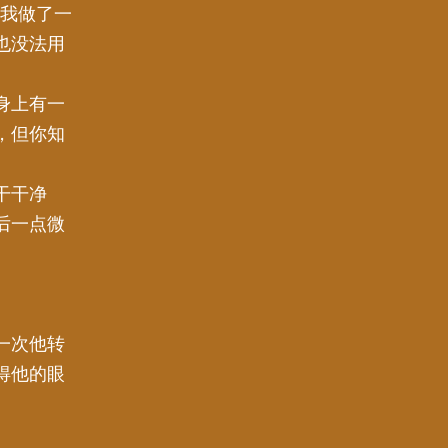
来我做了一
也没法用
身上有一
，但你知
干干净
后一点微
一次他转
得他的眼