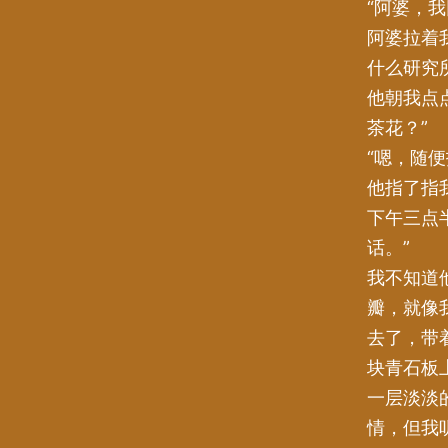
“阿婆，
阿婆拉着
什么研究
他朝我点
茶花？”
“嗯，随便
他指了指
下午三点
话。”
我不知道
瓣，就像
去了，带
块青石板
一层淡淡
情，但我