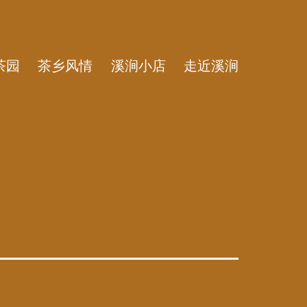
茶园
茶乡风情
溪涧小店
走近溪涧