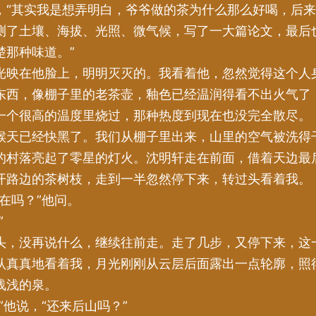
，“其实我是想弄明白，爷爷做的茶为什么那么好喝，后
测了土壤、海拔、光照、微气候，写了一大篇论文，最后
楚那种味道。”
光映在他脸上，明明灭灭的。我看着他，忽然觉得这个人
东西，像棚子里的老茶壶，釉色已经温润得看不出火气了
一个很高的温度里烧过，那种热度到现在也没完全散尽。
候天已经快黑了。我们从棚子里出来，山里的空气被洗得
的村落亮起了零星的灯火。沈明轩走在前面，借着天边最
开路边的茶树枝，走到一半忽然停下来，转过头看着我。
在吗？”他问。
”
头，没再说什么，继续往前走。走了几步，又停下来，这
认真真地看着我，月光刚刚从云层后面露出一点轮廓，照
浅浅的泉。
”他说，“还来后山吗？”