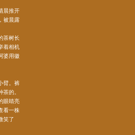
清晨推开
，被晨露
的茶树长
举着相机
阿婆用徽
小臂。裤
种茶的。
的眼睛亮
查看一株
微笑了