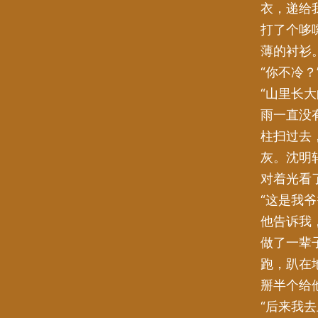
衣，递给
打了个哆
薄的衬衫
“你不冷？
“山里长
雨一直没
柱扫过去
灰。沈明
对着光看
“这是我
他告诉我
做了一辈
跑，趴在
掰半个给
“后来我