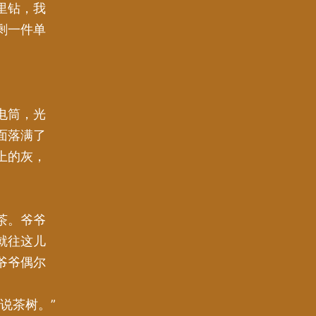
里钻，我
剩一件单
电筒，光
面落满了
上的灰，
茶。爷爷
就往这儿
爷爷偶尔
说茶树。”