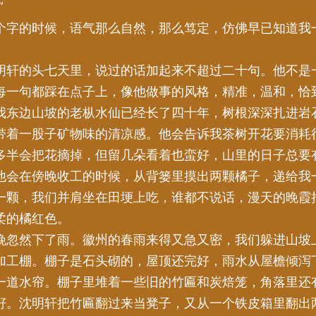
”
个字的时候，语气那么自然，那么笃定，仿佛早已知道我
明轩的头七天里，说过的话加起来不超过二十句。他不是
每一句都踩在点子上，像他做事的风格，精准，温和，恰
我东边山坡的老枞水仙已经长了四十年，树根深深扎进岩
带着一股子矿物味的清凉感。他会告诉我茶树开花要消耗
多半会把花摘掉，但留几朵看着也蛮好，山里的日子总要
他会在傍晚收工的时候，从背篓里摸出两颗橘子，递给我
一颗，我们并肩坐在田埂上吃，谁都不说话，漫天的晚霞
柔的橘红色。
晚忽然下了雨。徽州的春雨来得又急又密，我们躲进山坡
加工棚。棚子是石头砌的，屋顶还完好，雨水从屋檐倾泻
一道水帘。棚子里堆着一些旧的竹匾和炭焙笼，角落里还
籽。沈明轩把竹匾翻过来当凳子，又从一个铁皮箱里翻出