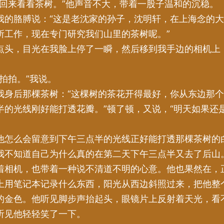
我回来看看茶树。”他声音不大，带着一股子温和的沉稳。
我的胳膊说：“这是老沈家的孙子，沈明轩，在上海念的
所工作，现在专门研究我们山里的茶树呢。”
点头，目光在我脸上停了一瞬，然后移到我手边的相机上
拍拍。”我说。
我身后那棵茶树：“这棵树的茶花开得最好，你从东边那
半的光线刚好能打透花瓣。”顿了顿，又说，“明天如果还
他怎么会留意到下午三点半的光线正好能打透那棵茶树的
我不知道自己为什么真的在第二天下午三点半又去了后山
着相机，也带着一种说不清道不明的心意。他也果然在，
上用笔记本记录什么东西，阳光从西边斜照过来，把他整
的金色。他听见脚步声抬起头，眼镜片上反射着天光，看
听见他轻轻笑了一下。