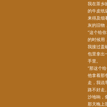
我在茶乡
的牛皮纸
来得及细
灰的旧物
“这个给
的时候用
我接过盖
包里拿出
手里。
“那这个
他拿着那
走，我说
路不好走
沙地响，
那天晚上