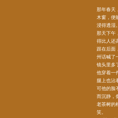
那年春天
木窗，便
浸得透湿
那天下午
得比人还
跟在后面
州话喊了
镜头里多
他穿着一
腿上也沾
可他的脸
而沉静，
老茶树的
笑。