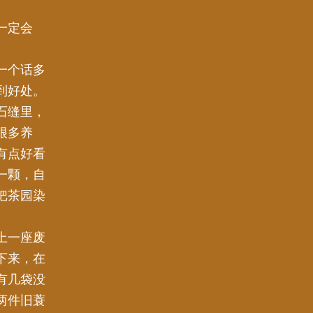
一定会
一个话多
到好处。
石缝里，
很多养
有点好看
一颗，自
把茶园染
上一座废
下来，在
有几袋没
两件旧蓑