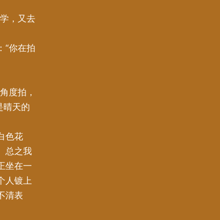
大学，又去
：“你在拍
个角度拍，
是晴天的
白色花
。总之我
正坐在一
个人镀上
不清表