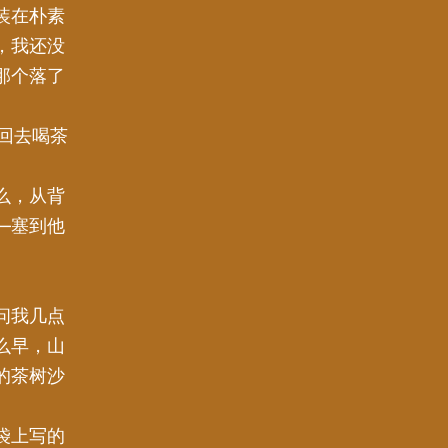
装在朴素
，我还没
那个落了
回去喝茶
么，从背
—塞到他
问我几点
么早，山
的茶树沙
袋上写的