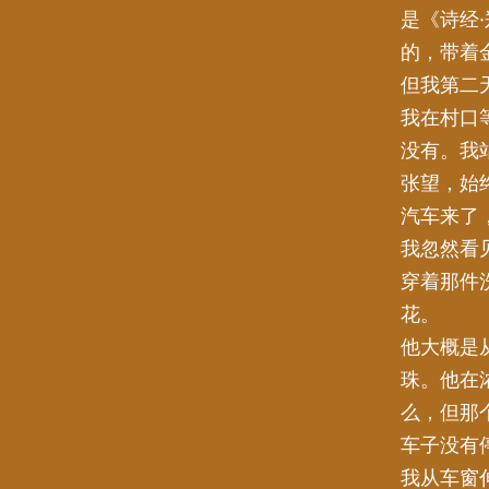
是《诗经
的，带着
但我第二
我在村口
没有。我
张望，始
汽车来了
我忽然看
穿着那件
花。
他大概是
珠。他在
么，但那
车子没有
我从车窗