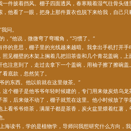
我一件披着挡风。棚子四面透风，春寒顺着湿气往骨头缝
嗦，他看了一眼，把身上那件蓑衣也脱下来给我，自己只
。
”我问。
大的，”他说，微微弯了弯嘴角，“习惯了。”
有停的意思，棚子里的光线越来越暗。我拿出手机打开手
，照见棚壁的木架上搁着几把旧茶壶和几个青花盖碗，上
轩也注意到了，走过去拿下一个盖碗，用袖子擦了擦碗盖
了看底款，忽然笑了。
爷爷的东西。他以前就在这里做茶。”
，这个棚子是他爷爷年轻时候建的，专门用来做炭焙乌龙
子茶，后来做不动了，棚子就荒在这里。他小时候放了学
地上看爷爷焙茶，满屋子都是茶香，炭火盆里煨着红薯，
他。
去上海读书，学的是植物学，导师问我想研究什么方向，我