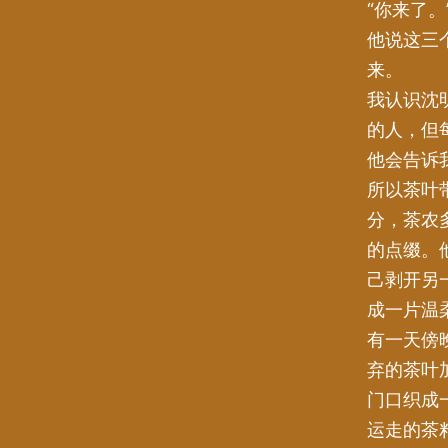
“你来了。
他说这三
来。
我认识沈
的人，但
他会告诉
所以茶叶
分，茶农
的点缀。
己剥开另
成一片温
有一天傍
弃的茶叶
门口织成
运走的茶