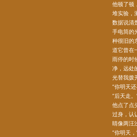
他顿了顿
堆实验，
数据说清
手电筒的
种很旧的
道它曾在
雨停的时
净，远处
光替我拨
“你明天还
“后天走。
他点了点
过身，认
睛像两汪
“你明天，