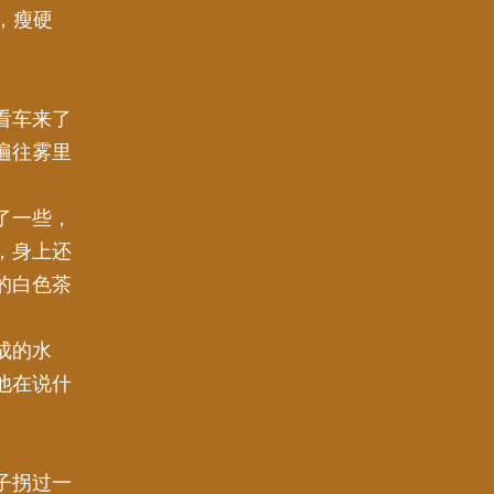
，瘦硬
看车来了
遍往雾里
了一些，
，身上还
的白色茶
成的水
他在说什
子拐过一