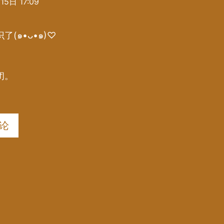
5日 17:09
了(๑•ᴗ•๑)♡
闭。
论