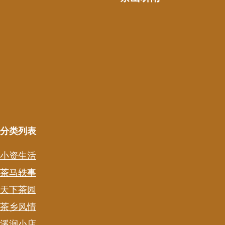
分类列表
小资生活
茶马轶事
天下茶园
茶乡风情
溪涧小店