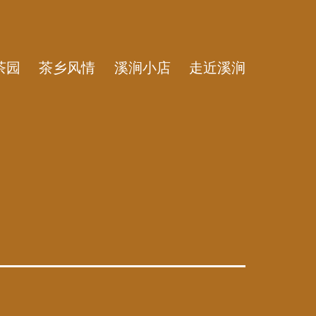
茶园
茶乡风情
溪涧小店
走近溪涧