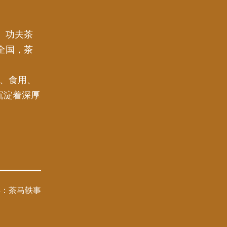
。功夫茶
全国，茶
用、食用、
沉淀着深厚
类：
茶马轶事