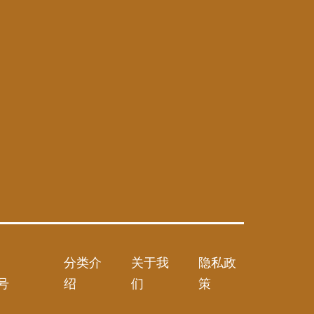
分类介
关于我
隐私政
9号
绍
们
策