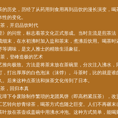
茶的历史，历经了从药用到食用再到品饮的漫长演变，喝
本性的变化。
煎茶，开启品饮时代
经》的问世，标志着茶文化正式形成。当时主流是煎茶法
成细末，在水初沸时加入盐和茶末，煮沸后饮用。喝茶时
枣等调味，是文人雅士的精致生活象征。
：点茶，登峰造极的艺术
艺推向极致。方法是将茶末放在茶碗里，分次注入沸水，
打，打出厚厚的白色泡沫（沫饽）。斗茶时，比的就是谁
久。后来这种点茶法和抹茶文化传到了日本。
泡茶，回归本真
元璋下令废除制作繁琐的龙团凤饼（即高档紧压茶），改
工艺转向炒青绿茶，喝茶方式也随之巨变。人们不再碾末
茶叶放在茶壶或盖碗中用沸水冲泡。这种方式简单，能喝