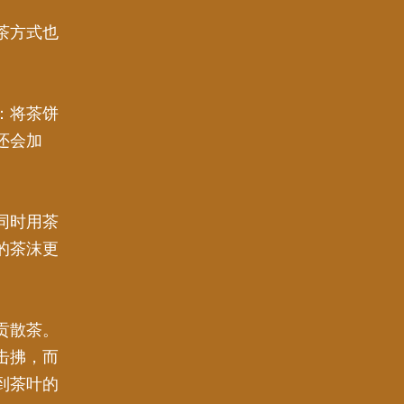
茶方式也
：将茶饼
还会加
同时用茶
的茶沫更
贡散茶。
击拂，而
到茶叶的