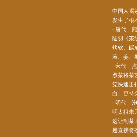
中国人喝
发生了根
· 唐代：
陆羽《茶
烤软、碾
葱、姜、
· 宋代
点茶将茶
筅快速击
白、更持
· 明代：
明太祖朱
这让制茶
是直接将