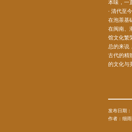
本味，一
· 清代至
在泡茶基
在闽南、
馆文化繁
总的来说
古代的精
的文化与
发布日期：
作者：
细雨